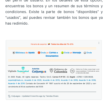
del perfil de usuario. En los detalles de esta opción,
encuentras los bonos y un resumen de sus términos y
condiciones. Existe la parte de bonos “disponibles” y
“usados”, así puedes revisar también los bonos que ya
has redimido.