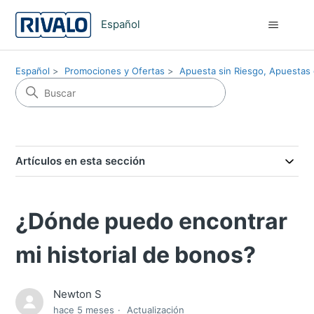
Español
Español
Promociones y Ofertas
Apuesta sin Riesgo, Apuestas g
Artículos en esta sección
¿Dónde puedo encontrar
mi historial de bonos?
Newton S
hace 5 meses
Actualización