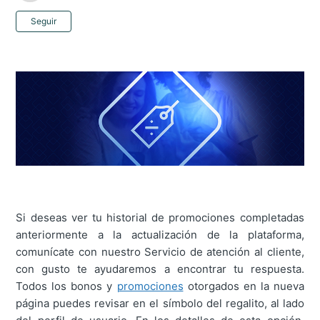
Nadie lo sigue aún
Seguir
Si deseas ver tu historial de promociones completadas
anteriormente a la actualización de la plataforma,
comunícate con nuestro Servicio de atención al cliente,
con gusto te ayudaremos a encontrar tu respuesta.
Todos los bonos y
promociones
otorgados en la nueva
página puedes revisar en el símbolo del regalito, al lado