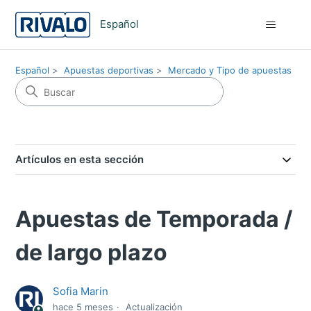
Español
Español
Apuestas deportivas
Mercado y Tipo de apuestas
Artículos en esta sección
Apuestas de Temporada /
de largo plazo
Sofia Marin
hace 5 meses
Actualización