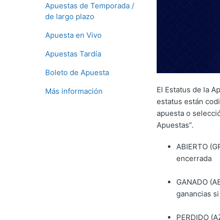
Apuestas de Temporada /
de largo plazo
Apuesta en Vivo
Apuestas Tardía
Boleto de Apuesta
El Estatus de la A
Más información
estatus están codi
apuesta o selecció
Apuestas”.
ABIERTO (GRI
encerrada
GANADO (ABI
ganancias si
PERDIDO (AZU