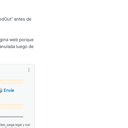
edOut” antes de
ágina web porque
 anulada luego de