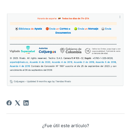
¿Fue útil este artículo?